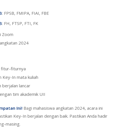
B
: FPSB, FMIPA, FIAI, FBE
B
: FH, FTSP, FTI, FK
ui Zoom
 angkatan 2024
fitur-fiturnya
 Key-In mata kuliah
n berjalan lancar
engan tim akademik UII
patan Ini!
Bagi mahasiswa angkatan 2024, acara ini
tikan Key-In berjalan dengan baik. Pastikan Anda hadir
ing-masing.